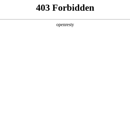
地
全新一代 瑞虎9
瑞虎9X