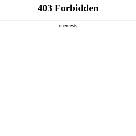
地
法律声明
信息包括在内）仅供您的参考，不构成本公司对网站访问者和信息接收者的任何承诺。
或不作为的行为依据。为了便利访问者的目的而可能设置的链接，并不意味着本公司
问该等网站任何明示、默示的担保或责任。
并致力于对知识产权的保护，本网站所包含文字、图片等全部信息可能涉及版权
者使用，本网站并未对使用该等信息进行任何形式的许可和保证，由此产生的
、图片等全部信息亦仅用于介绍本公司和促进了解的目的，如您认为相关内容
全新一代 瑞虎9
瑞虎9X
我们联系，接到您的通知并核实有关情况属实后，网站会第一时间删除相关内