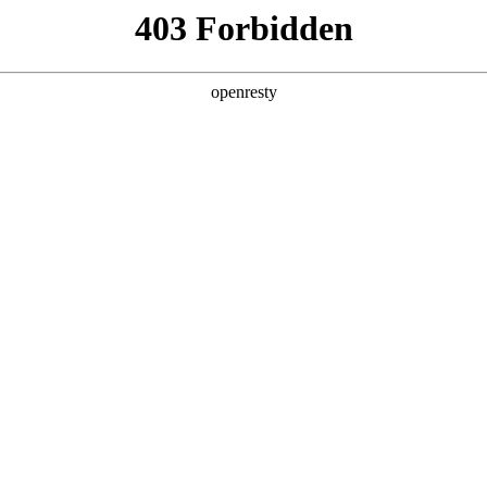
地
全新一代 瑞虎9
瑞虎9X