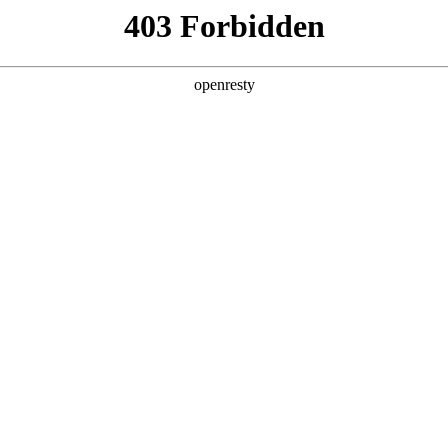
地
联系我
正如一个蹒跚学步
激励，请
如果您有好的意
z6com·尊龙
交流，在
地址
安徽省
客户问题投
全新一代 瑞虎9
瑞虎9X
qiruit