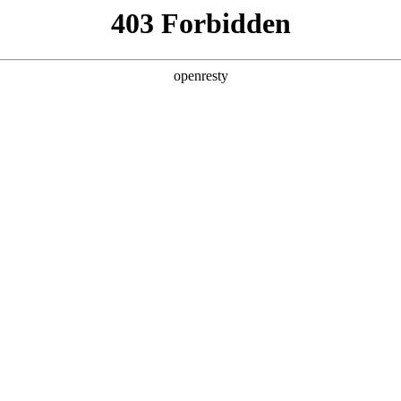
地
预约品鉴
验，感受z6com·尊龙汽车的驾乘动力，我们将根据您所
以便更好为您提供试驾服务，信息提交成功后，服务中心将于
您联系！
1.选择您要驾驶的车型
全新一代 瑞虎9
瑞虎9X