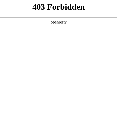
地
行业动态
加载更多
全新一代 瑞虎9
瑞虎9X